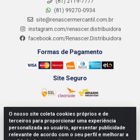
(81) 2119-7777
(81) 99270-0934
site@renascermercantil.com.br
instagram.com/renascer.distribuidora
facebook.com/Renascer.Distribuidora
Formas de Pagamento
Site Seguro
O nosso site coleta cookies próprios e de
Renascer Distribuidora - Rua São Miguel, 1845 -
terceiros para proporcionar uma experiência
Afogados - Recife / PE - CEP 50850-000 - CNPJ
personalizada ao usuário, apresentar publicidade
07.264.693/0001-79
relevante de acordo com o seu perfil e melhorar a