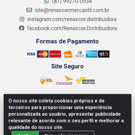
(81) 99270-0934
site@renascermercantil.com.br
instagram.com/renascer.distribuidora
facebook.com/Renascer.Distribuidora
Formas de Pagamento
Site Seguro
O nosso site coleta cookies próprios e de
Renascer Distribuidora - Rua São Miguel, 1845 -
terceiros para proporcionar uma experiência
Afogados - Recife / PE - CEP 50850-000 - CNPJ
personalizada ao usuário, apresentar publicidade
07.264.693/0001-79
relevante de acordo com o seu perfil e melhorar a
qualidade do nosso site.