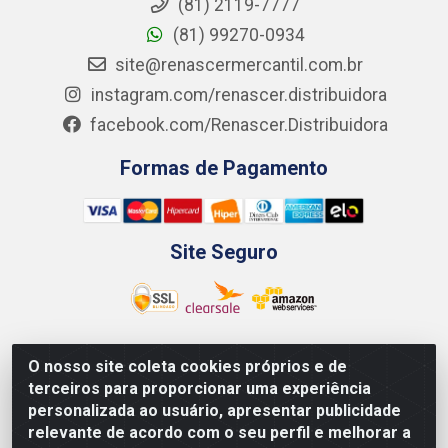
(81) 2119-7777
(81) 99270-0934
site@renascermercantil.com.br
instagram.com/renascer.distribuidora
facebook.com/Renascer.Distribuidora
Formas de Pagamento
Site Seguro
O nosso site coleta cookies próprios e de
Renascer Distribuidora - Rua São Miguel, 1845 -
terceiros para proporcionar uma experiência
Afogados - Recife / PE - CEP 50850-000 - CNPJ
personalizada ao usuário, apresentar publicidade
07.264.693/0001-79
relevante de acordo com o seu perfil e melhorar a