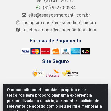
(81) 2119-7777
(81) 99270-0934
site@renascermercantil.com.br
instagram.com/renascer.distribuidora
facebook.com/Renascer.Distribuidora
Formas de Pagamento
Site Seguro
O nosso site coleta cookies próprios e de
Renascer Distribuidora - Rua São Miguel, 1845 -
terceiros para proporcionar uma experiência
Afogados - Recife / PE - CEP 50850-000 - CNPJ
personalizada ao usuário, apresentar publicidade
07.264.693/0001-79
relevante de acordo com o seu perfil e melhorar a