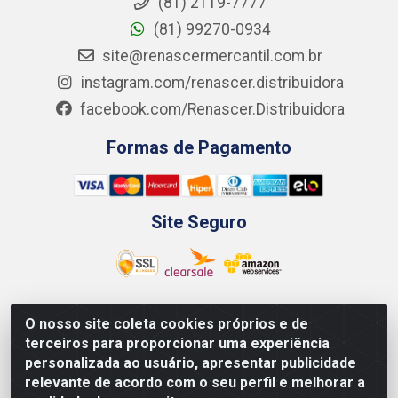
(81) 2119-7777
(81) 99270-0934
site@renascermercantil.com.br
instagram.com/renascer.distribuidora
facebook.com/Renascer.Distribuidora
Formas de Pagamento
Site Seguro
O nosso site coleta cookies próprios e de
Renascer Distribuidora - Rua São Miguel, 1845 -
terceiros para proporcionar uma experiência
Afogados - Recife / PE - CEP 50850-000 - CNPJ
personalizada ao usuário, apresentar publicidade
07.264.693/0001-79
relevante de acordo com o seu perfil e melhorar a