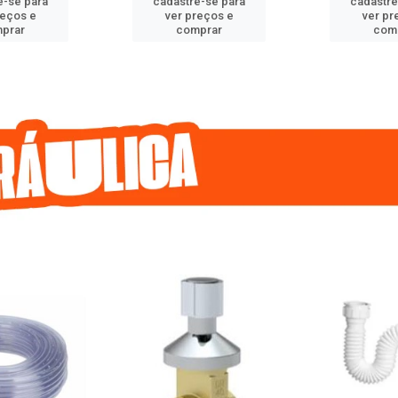
e-se para
cadastre-se para
cadastre
reços e
ver preços e
ver pr
prar
comprar
com