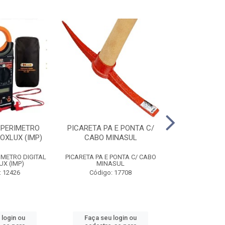
MPERIMETRO
PICARETA PA E PONTA C/
ALICATE ANEI
FOXLUX (IMP)
CABO MINASUL
ST72031
IMETRO DIGITAL
PICARETA PA E PONTA C/ CABO
ALICATE ANEI
UX (IMP)
MINASUL
ST72031
: 12426
Código: 17708
Código
 login ou
Faça seu login ou
Faça seu 