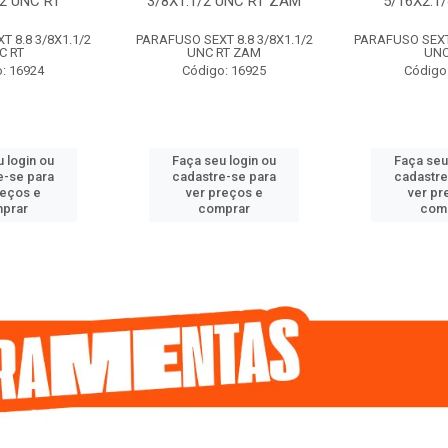
/2 UNC RT
3/8X1.1/2 UNC RT ZAM
5/16X2.1
 8.8 3/8X1.1/2
PARAFUSO SEXT 8.8 3/8X1.1/2
PARAFUSO SEXT 
C RT
UNC RT ZAM
UNC
: 16924
Código: 16925
Código
 login ou
Faça seu login ou
Faça seu
e-se para
cadastre-se para
cadastre
reços e
ver preços e
ver pr
prar
comprar
com