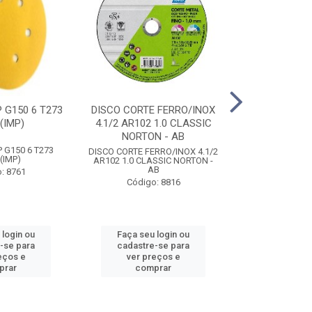
 G150 6 T273
DISCO CORTE FERRO/INOX
DISCO DESBA
(IMP)
4.1/2 AR102 1.0 CLASSIC
DIAMANT P/ P
NORTON - AB
NORTON
 G150 6 T273
DISCO CORTE FERRO/INOX 4.1/2
DISCO DESBA
(IMP)
AR102 1.0 CLASSIC NORTON -
DIAMANT P/ P
AB
NORTON
: 8761
Código: 8816
Código
 login ou
Faça seu login ou
Faça seu 
-se para
cadastre-se para
cadastre
eços e
ver preços e
ver pr
prar
comprar
comp