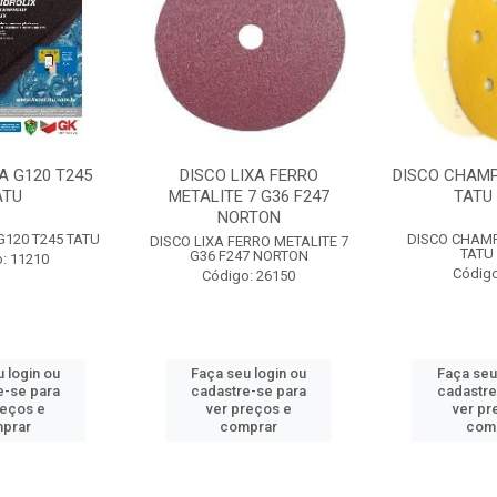
A G120 T245
DISCO LIXA FERRO
DISCO CHAMP
ATU
METALITE 7 G36 F247
TATU 
NORTON
G120 T245 TATU
DISCO CHAMP
DISCO LIXA FERRO METALITE 7
TATU 
G36 F247 NORTON
: 11210
Código
Código: 26150
 login ou
Faça seu login ou
Faça seu
e-se para
cadastre-se para
cadastre
reços e
ver preços e
ver pr
prar
comprar
com