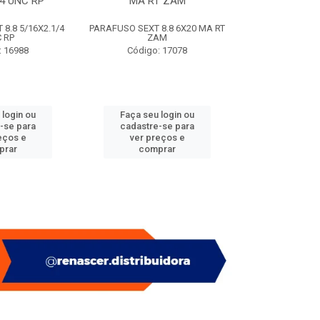
/4 UNC RP
MA RT ZAM
(SACO
8.8 5/16X2.1/4
PARAFUSO SEXT 8.8 6X20 MA RT
PITAO P/ BUC
 RP
ZAM
(SACO
: 16988
Código: 17078
Código:
 login ou
Faça seu login ou
Faça seu 
-se para
cadastre-se para
cadastre
eços e
ver preços e
ver pr
prar
comprar
comp