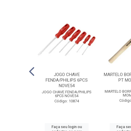
MBINADA 1/2
JOGO CHAVE
MARTELO BO
5SC SATA
FENDA/PHILIPS 6PCS
PT M
NOVE54
MBINADA 1/2
MARTELO BOR
JOGO CHAVE FENDA/PHILIPS
5SC SATA
MOM
6PCS NOVE54
o: 6653
Código
Código: 10874
u login ou
Faça seu login ou
Faça seu