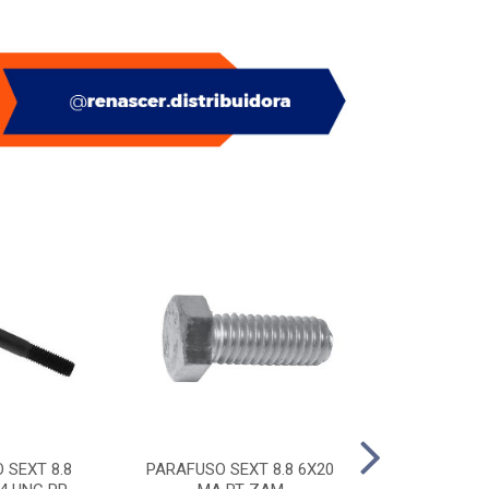
 SEXT 8.8
PARAFUSO SEXT 8.8 6X20
PITAO P/ BUC