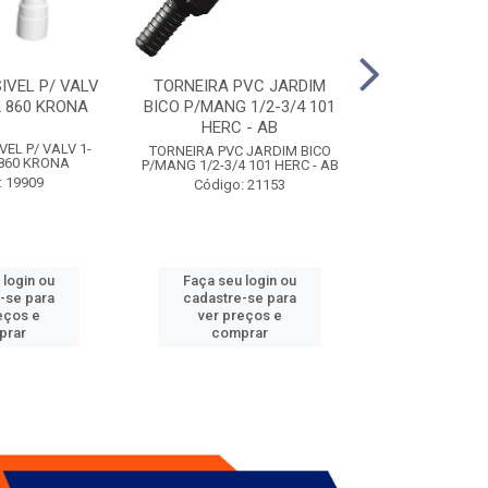
IVEL P/ VALV
TORNEIRA PVC JARDIM
TUBO ESG PR
/2 860 KRONA
BICO P/MANG 1/2-3/4 101
KRONA
HERC - AB
VEL P/ VALV 1-
TUBO ESG PRIM 
TORNEIRA PVC JARDIM BICO
2 860 KRONA
- A
P/MANG 1/2-3/4 101 HERC - AB
: 19909
Código:
Código: 21153
 login ou
Faça seu login ou
Faça seu 
-se para
cadastre-se para
cadastre
eços e
ver preços e
ver pr
prar
comprar
comp