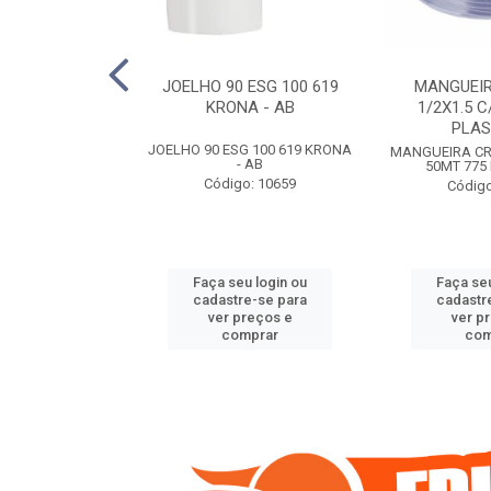
COTE FLEXIVEL
JOELHO 90 ESG 100 619
MANGUEIR
 743 KRONA
KRONA - AB
1/2X1.5 C
PLA
COTE FLEXIVEL
JOELHO 90 ESG 100 619 KRONA
MANGUEIRA CRI
 743 KRONA
- AB
50MT 775
o: 9352
Código: 10659
Código
u login ou
Faça seu login ou
Faça seu
e-se para
cadastre-se para
cadastr
reços e
ver preços e
ver p
mprar
comprar
com