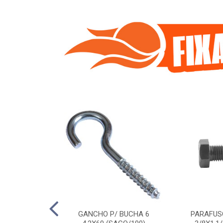
 P/ BUCHA 8
GANCHO P/ BUCHA 6
PARAFUSO