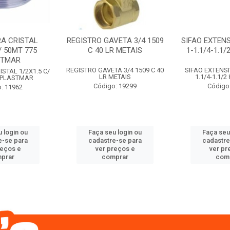
A CRISTAL
REGISTRO GAVETA 3/4 1509
SIFAO EXTENS
/ 50MT 775
C 40 LR METAIS
1-1.1/4-1.1
STMAR
REGISTRO GAVETA 3/4 1509 C 40
SIFAO EXTENSI
STAL 1/2X1.5 C/
LR METAIS
1.1/4-1.1/
 PLASTMAR
Código: 19299
Código
: 11962
 login ou
Faça seu login ou
Faça seu
e-se para
cadastre-se para
cadastre
reços e
ver preços e
ver pr
prar
comprar
com