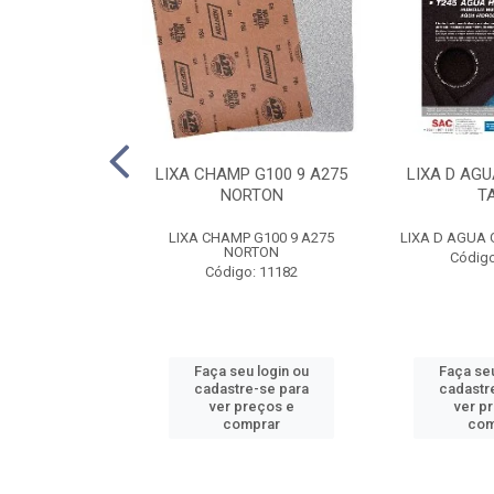
E FE 10 AR312
LIXA CHAMP G100 9 A275
LIXA D AGU
NORTON
NORTON
T
FE 10 AR312 2T
LIXA CHAMP G100 9 A275
LIXA D AGUA 
RTON
NORTON
Código
o: 8788
Código: 11182
u login ou
Faça seu login ou
Faça seu
e-se para
cadastre-se para
cadastr
reços e
ver preços e
ver p
mprar
comprar
com