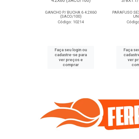
(SACO/100)
4.2X60 (SACO/100)
3/8X1.1
BUCHA 8 5.5X70
GANCHO P/ BUCHA 6 4.2X60
PARAFUSO SEXT
O/100)
(SACO/100)
UN
o: 9408
Código: 10214
Código
u login ou
Faça seu login ou
Faça seu
e-se para
cadastre-se para
cadastr
reços e
ver preços e
ver p
mprar
comprar
com