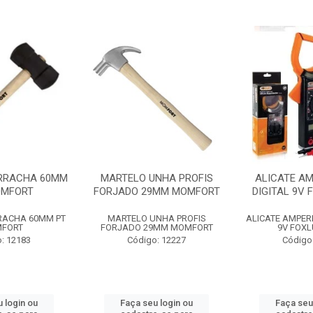
RRACHA 60MM
MARTELO UNHA PROFIS
ALICATE A
OMFORT
FORJADO 29MM MOMFORT
DIGITAL 9V 
RACHA 60MM PT
MARTELO UNHA PROFIS
ALICATE AMPER
FORT
FORJADO 29MM MOMFORT
9V FOXL
: 12183
Código: 12227
Código
 login ou
Faça seu login ou
Faça seu