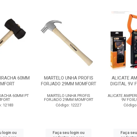
RRACHA 60MM
MARTELO UNHA PROFIS
ALICATE A
OMFORT
FORJADO 29MM MOMFORT
DIGITAL 9V 
RACHA 60MM PT
MARTELO UNHA PROFIS
ALICATE AMPER
FORT
FORJADO 29MM MOMFORT
9V FOXL
: 12183
Código: 12227
Código
 login ou
Faça seu login ou
Faça seu