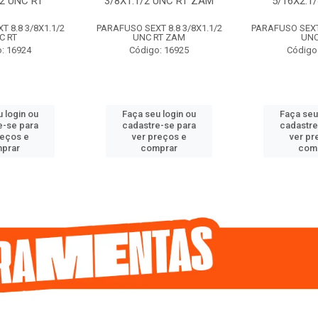
/2 UNC RT
3/8X1.1/2 UNC RT ZAM
5/16X2.1
 8.8 3/8X1.1/2
PARAFUSO SEXT 8.8 3/8X1.1/2
PARAFUSO SEXT 
C RT
UNC RT ZAM
UNC
: 16924
Código: 16925
Código
 login ou
Faça seu login ou
Faça seu
e-se para
cadastre-se para
cadastre
reços e
ver preços e
ver pr
prar
comprar
com