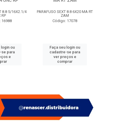
/4 UNC RP
MA RT ZAM
(SACO
8.8 5/16X2.1/4
PARAFUSO SEXT 8.8 6X20 MA RT
PITAO P/ BUC
 RP
ZAM
(SACO
: 16988
Código: 17078
Código:
 login ou
Faça seu login ou
Faça seu 
-se para
cadastre-se para
cadastre
eços e
ver preços e
ver pr
prar
comprar
comp