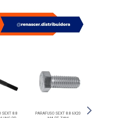
 SEXT 8.8
PARAFUSO SEXT 8.8 6X20
PITAO P/ BUC