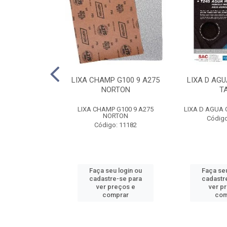
E FE 10 AR312
LIXA CHAMP G100 9 A275
LIXA D AGU
NORTON
NORTON
T
FE 10 AR312 2T
LIXA CHAMP G100 9 A275
LIXA D AGUA 
RTON
NORTON
Código
o: 8788
Código: 11182
u login ou
Faça seu login ou
Faça seu
e-se para
cadastre-se para
cadastr
reços e
ver preços e
ver p
mprar
comprar
com