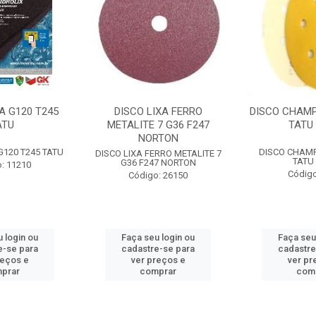
A G120 T245
DISCO LIXA FERRO
DISCO CHAMP
ATU
METALITE 7 G36 F247
TATU 
NORTON
G120 T245 TATU
DISCO CHAMP
DISCO LIXA FERRO METALITE 7
TATU 
G36 F247 NORTON
: 11210
Código
Código: 26150
 login ou
Faça seu login ou
Faça seu
e-se para
cadastre-se para
cadastre
reços e
ver preços e
ver pr
prar
comprar
com