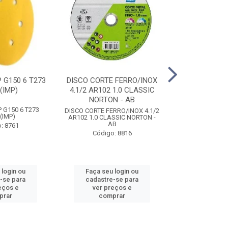
 G150 6 T273
DISCO CORTE FERRO/INOX
DISCO DESBA
(IMP)
4.1/2 AR102 1.0 CLASSIC
DIAMANT P/ P
NORTON - AB
NORTON
 G150 6 T273
DISCO CORTE FERRO/INOX 4.1/2
DISCO DESBA
(IMP)
AR102 1.0 CLASSIC NORTON -
DIAMANT P/ P
AB
NORTON
: 8761
Código: 8816
Código
 login ou
Faça seu login ou
Faça seu 
-se para
cadastre-se para
cadastre
eços e
ver preços e
ver pr
prar
comprar
comp