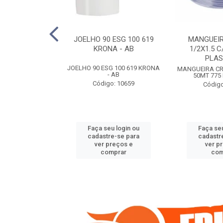
COTE FLEXIVEL
JOELHO 90 ESG 100 619
MANGUEIR
 743 KRONA
KRONA - AB
1/2X1.5 C
PLA
COTE FLEXIVEL
JOELHO 90 ESG 100 619 KRONA
MANGUEIRA CRI
 743 KRONA
- AB
50MT 775
o: 9352
Código: 10659
Código
u login ou
Faça seu login ou
Faça seu
e-se para
cadastre-se para
cadastr
reços e
ver preços e
ver p
mprar
comprar
com