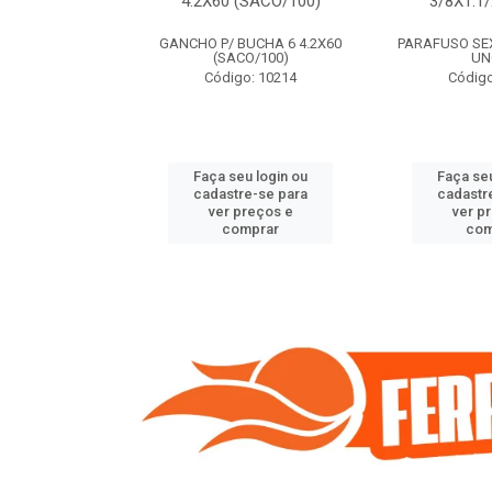
(SACO/100)
4.2X60 (SACO/100)
3/8X1.1
BUCHA 8 5.5X70
GANCHO P/ BUCHA 6 4.2X60
PARAFUSO SEXT
O/100)
(SACO/100)
UN
o: 9408
Código: 10214
Código
u login ou
Faça seu login ou
Faça seu
e-se para
cadastre-se para
cadastr
reços e
ver preços e
ver p
mprar
comprar
com