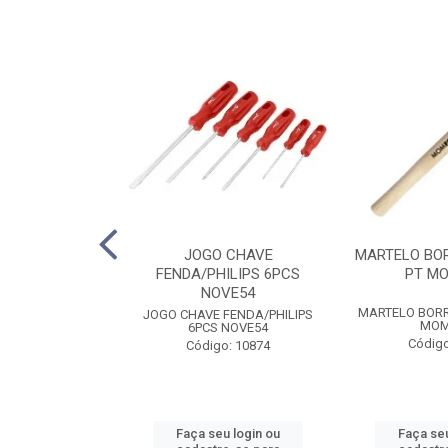
MBINADA 1/2
JOGO CHAVE
MARTELO BO
5SC SATA
FENDA/PHILIPS 6PCS
PT M
NOVE54
MBINADA 1/2
MARTELO BOR
JOGO CHAVE FENDA/PHILIPS
5SC SATA
MOM
6PCS NOVE54
o: 6653
Código
Código: 10874
u login ou
Faça seu login ou
Faça seu