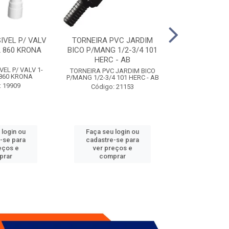
IVEL P/ VALV
TORNEIRA PVC JARDIM
TUBO ESG PR
/2 860 KRONA
BICO P/MANG 1/2-3/4 101
KRONA
HERC - AB
VEL P/ VALV 1-
TUBO ESG PRIM 
TORNEIRA PVC JARDIM BICO
2 860 KRONA
- A
P/MANG 1/2-3/4 101 HERC - AB
: 19909
Código:
Código: 21153
 login ou
Faça seu login ou
Faça seu 
-se para
cadastre-se para
cadastre
eços e
ver preços e
ver pr
prar
comprar
comp