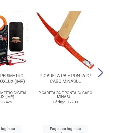
MPERIMETRO
PICARETA PA E PONTA C/
ALICATE ANEI
FOXLUX (IMP)
CABO MINASUL
ST72031
IMETRO DIGITAL
PICARETA PA E PONTA C/ CABO
ALICATE ANEI
UX (IMP)
MINASUL
ST72031
: 12426
Código: 17708
Código
 login ou
Faça seu login ou
Faça seu 