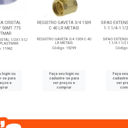
A CRISTAL
REGISTRO GAVETA 3/4 1509
SIFAO EXTENS
/ 50MT 775
C 40 LR METAIS
1-1.1/4-1.1
STMAR
REGISTRO GAVETA 3/4 1509 C 40
SIFAO EXTENSI
STAL 1/2X1.5 C/
LR METAIS
1.1/4-1.1/
 PLASTMAR
Código: 19299
Código
: 11962
 login ou
Faça seu login ou
Faça seu
e-se para
cadastre-se para
cadastre
reços e
ver preços e
ver pr
prar
comprar
com