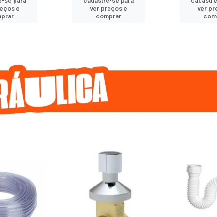
e-se para
cadastre-se para
cadastre
reços e
ver preços e
ver pr
prar
comprar
com